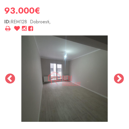
93.000€
ID:
REM128
Dobroesti,