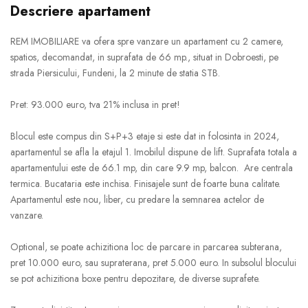
Descriere apartament
REM IMOBILIARE va ofera spre vanzare un apartament cu 2 camere,
spatios, decomandat, in suprafata de 66 mp., situat in Dobroesti, pe
strada Piersicului, Fundeni, la 2 minute de statia STB.
Pret: 93.000 euro, tva 21% inclusa in pret!
Blocul este compus din S+P+3 etaje si este dat in folosinta in 2024,
apartamentul se afla la etajul 1. Imobilul dispune de lift. Suprafata totala a
apartamentului este de 66.1 mp, din care 9.9 mp, balcon. Are centrala
termica. Bucataria este inchisa. Finisajele sunt de foarte buna calitate.
Apartamentul este nou, liber, cu predare la semnarea actelor de
vanzare.
Optional, se poate achizitiona loc de parcare in parcarea subterana,
pret 10.000 euro, sau supraterana, pret 5.000 euro. In subsolul blocului
se pot achizitiona boxe pentru depozitare, de diverse suprafete.