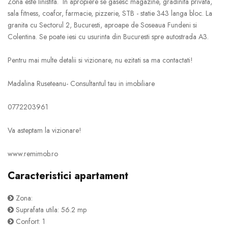
Zona este linistita. In apropiere se gasesc magazine, gradinita privata,
sala fitness, coafor, farmacie, pizzerie, STB - statie 343 langa bloc. La
granita cu Sectorul 2, Bucuresti, aproape de Soseaua Fundeni si
Colentina. Se poate iesi cu usurinta din Bucuresti spre autostrada A3.
Pentru mai multe detalii si vizionare, nu ezitati sa ma contactati!
Madalina Ruseteanu- Consultantul tau in imobiliare
0772203961
Va asteptam la vizionare!
www.remimob.ro
Caracteristici apartament
Zona:
Suprafata utila: 56.2 mp
Confort: 1