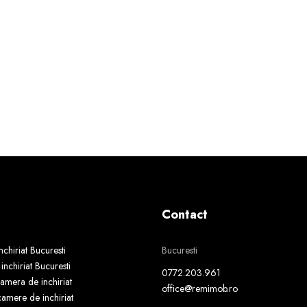
Contact
chiriat Bucuresti
Bucuresti
nchiriat Bucuresti
0772.203.961
amera de inchiriat
office@remimob.ro
amere de inchiriat