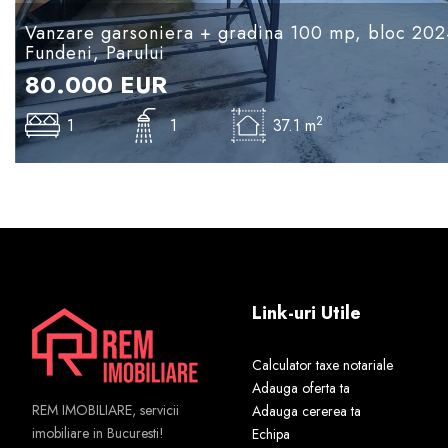
Vanzare garsoniera + gradina 100 mp, bloc 202
Fundeni, Parului
80.000
EUR
2
1
1
37.1 m
Link-uri Utile
Calculator taxe notariale
Adauga oferta ta
REM IMOBILIARE, servicii
Adauga cererea ta
imobiliare in Bucuresti!
Echipa