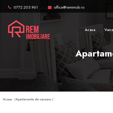
0772.203.961
·
office@remimob.ro
Acasa
Vanz
Apartame
Acasa /
Apartamente de vanzare /