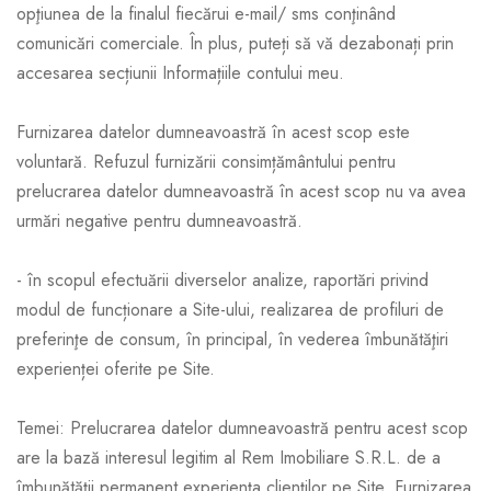
opţiunea de la finalul fiecărui e-mail/ sms conţinând
comunicări comerciale. În plus, puteți să vă dezabonați prin
accesarea secțiunii Informațiile contului meu.
Furnizarea datelor dumneavoastră în acest scop este
voluntară. Refuzul furnizării consimțământului pentru
prelucrarea datelor dumneavoastră în acest scop nu va avea
urmări negative pentru dumneavoastră.
- în scopul efectuării diverselor analize, raportări privind
modul de funcționare a Site-ului, realizarea de profiluri de
preferinţe de consum, în principal, în vederea îmbunătăţiri
experienței oferite pe Site.
Temei: Prelucrarea datelor dumneavoastră pentru acest scop
are la bază interesul legitim al Rem Imobiliare S.R.L. de a
îmbunătății permanent experiența clienților pe Site. Furnizarea