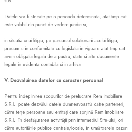
sus.
Datele vor fi stocate pe o perioada determinata, atat timp cat
este valabil din punct de vedere juridic si,
in situatia unui litigiu, pe parcursul solutionarii acelui litigiu,
precum si in conformitate cu legislatia in vigoare atat timp cat
avem obligatia legala de a pastra, state si alte documente
legale in evidenta contabila si in arhiva
V. Dezvăluirea datelor cu caracter personal
Pentru îndeplinirea scopurilor de prelucrare Rem Imobiliare
S.R.L. poate dezvălui datele dumneavoastră către parteneri,
către terțe persoane sau entități care sprijină Rem Imobiliare
S.R.L. în desfășurarea activității prin intermediul Site-ului, ori
către autoritățile publice centrale/locale, în următoarele cazuri