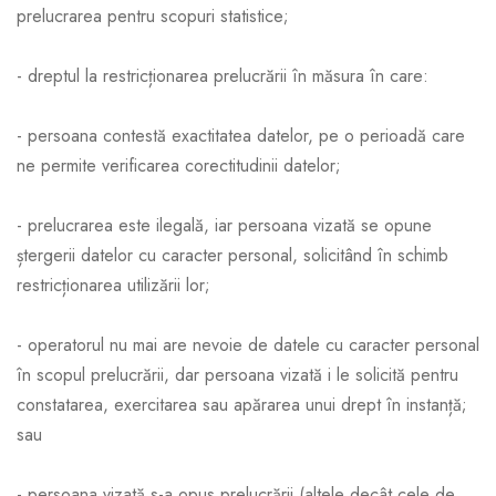
prelucrarea pentru scopuri statistice;
- dreptul la restricționarea prelucrării în măsura în care:
- persoana contestă exactitatea datelor, pe o perioadă care
ne permite verificarea corectitudinii datelor;
- prelucrarea este ilegală, iar persoana vizată se opune
ștergerii datelor cu caracter personal, solicitând în schimb
restricționarea utilizării lor;
- operatorul nu mai are nevoie de datele cu caracter personal
în scopul prelucrării, dar persoana vizată i le solicită pentru
constatarea, exercitarea sau apărarea unui drept în instanță;
sau
- persoana vizată s-a opus prelucrării (altele decât cele de