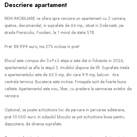
Descriere apartament
REM IMOBILIARE va ofera spre vanzare un apartament cu 2 camere,
spatios, decomandat, in suprafata de 64 mp., situat in Dobroesti, pe
strada Piersicului, Fundeni, la 1 minut de statia STB.
Pret: 88.999 euro, tva 21% inclusa in pret!
Blocul este compus din S+P+3 etaje si este dat in folosinta in 2024,
apartamentul se afla la etajul 3. Imobilul dispune de lift. Suprafata totala
a apartamentului este de 63.5 mp, din care 9.9 mp, balcon. Are
centrala termica. Bucataria este inchisa. Finisajele sunt de foarte buna
calitate. Apartamentul este nou, liber, cu predare la semnarea actelor de
vanzare.
Optional, se poate achizitiona loc de parcare in parcarea subterana,
pret 10.000 euro. In subsolul blocului se pot achizitiona boxe pentru
depozitare, de diverse suprafete.