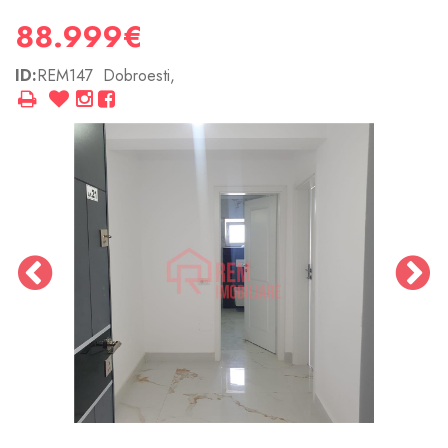
88.999€
ID:
REM147
Dobroesti,