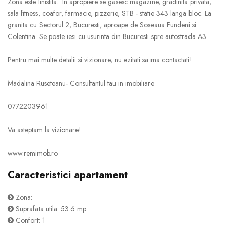
Zona este linistita. In apropiere se gasesc magazine, gradinita privata,
sala fitness, coafor, farmacie, pizzerie, STB - statie 343 langa bloc. La
granita cu Sectorul 2, Bucuresti, aproape de Soseaua Fundeni si
Colentina. Se poate iesi cu usurinta din Bucuresti spre autostrada A3.
Pentru mai multe detalii si vizionare, nu ezitati sa ma contactati!
Madalina Ruseteanu- Consultantul tau in imobiliare
0772203961
Va asteptam la vizionare!
www.remimob.ro
Caracteristici apartament
Zona:
Suprafata utila: 53.6 mp
Confort: 1